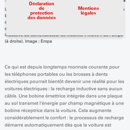
Déclaration
de
Mentions
Une voiture électrique équipée se recharge sans fil grâce à la
protection
légales
bobine intégrée dans le sol – le processus de recharge
des données
démarre automatiquement dès que le véhicule est
correctement garé (à gauche). La station de recharge
inductive du démonstrateur de mobilité « move » de l'Empa
(à droite). Image : Empa
Ce qui est depuis longtemps monnaie courante pour
les téléphones portables ou les brosses à dents
électriques pourrait bientôt devenir une réalité pour les
voitures électriques : la recharge inductive sans aucun
câble. Une bobine émettrice intégrée dans une plaque
au sol transmet l'énergie par champ magnétique à une
bobine réceptrice dans la voiture. Cela augmente
considérablement le confort : le processus de recharge
démarre automatiquement dès que la voiture est