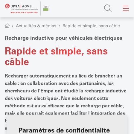
Actualités & médias
Rapide et simple, sans câble
Recharge inductive pour véhicules électriques
Rapide et simple, sans
câble
Recharger automatiquement au lieu de brancher un
câble : en collaboration avec des partenaires, les
chercheurs de l'Empa ont étudié la recharge inductive
des voitures électriques. Non seulement cette
méthode est aussi efficace que la recharge par câble,
mais elle pourrait également faciliter l'intégration des
batteries des véhicules dans le réseau en tant que
stockage flexible. Les premières voitures suisses
Paramètres de confidentialité