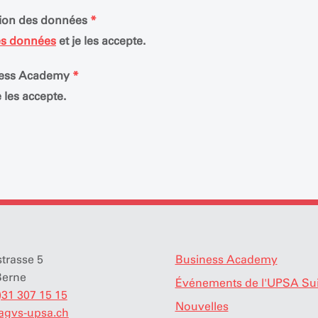
ection des données
*
es données
et je les accepte.
iness Academy
*
e les accepte.
strasse 5
Business Academy
Berne
Événements de l'UPSA Su
)31 307 15 15
Nouvelles
agvs-upsa.ch