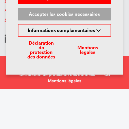
Événements
Actualités UPSA et Section Vaud
Accepter les cookies nécessaires
Association
Informations complémentaires
Déclaration
de
Mentions
protection
légales
des données
@2026 Copyright UPSA
Déclaration de protection des données
CG
Mentions légales