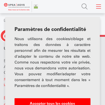
Prestations
Sécurité au travail
Paramètres de confidentialité
Nous utilisons des cookies/ciblage et
traitons des données à caractère
UPSA - Section Vaud
personnel afin de mesurer les résultats et
d'adapter le contenu de notre site web.
Secrétaire générale
Comme nous respectons votre vie privée,
Alain Chapuis
nous vous demandons votre autorisation.
Centre Patronal, route du Lac 2, 1094 Paudex
Vous pouvez modifier/adapter votre
+41 58 796 32 56
consentement à tout moment dans les «
upsa
@
centrepatronal.ch
Paramètres de confidentialité ».
Business Academy
Accepter tous les cookies